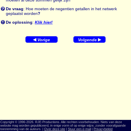
moeten al deze sommen gelijk zijn!
De vraag
: Hoe moeten de negentien getallen in het netwerk
geplaatst worden
?
De oplossing
:
Klik hier!
◀
▶
Vorige
Volgende
Copyright © 1996-2026. RJE-Productions. Alle rechten voorbehouden. Niets van deze
website mag worden gepubliceerd, in enige vorm of op enige wijze, zonder voorafgaande
toestemming van de auteurs. |
Over deze site
|
Stuur een e-mail
|
Privacybeleid