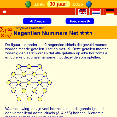
30 jaar!
1996
2026
☰
◀
▶
Vorige
Volgende
Complexe Problemen
Negentien Nummers Net
★★
★
De figuur hieronder heeft negentien cirkels die gevuld moeten
worden met de getallen 1 tot en met 19. Deze getallen moeten
zodanig geplaatst worden dat alle getallen op elke horizontale
en op elke diagonale lijn samen tot dezelfde som optellen.
Waarschuwing: er zijn veel horizontale en diagonale lijnen die
een verschillend aantal cirkels (3, 4 of 5) hebben. Niettemin