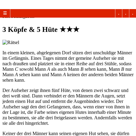
◀
Vorherige
Nächste
▶
☰
Knobelaufgaben
3 Köpfe & 5 Hüte
★★★
In einem kleinen, abgelegenen Dorf sitzen drei unschuldige Männer
im Gefängnis. Eines Tages nimmt der gemeine Aufseher sie mit
nach draußen und platziert sie in einer Reihe auf drei Stühle, sodass
Mann
C
sowohl Mann
A
als auch Mann
B
sehen kann, Mann
B
nur
Mann
A
sehen kann und Mann
A
keinen der anderen beiden Männer
sehen kann.
Der Aufseher zeigt ihnen fünf Hüte, von denen zwei schwarz und
drei weiß sind. Dann verbindet er den Männern die Augen, setzt
jedem einen Hut auf und entfernt die Augenbinden wieder. Der
Aufseher sagt den drei Gefangenen, dass, wenn einer von ihnen in
der Lage ist, die Farbe seines eigenen Hutes innerhalb einer Minute
zu bestimmen, sie alle drei freigelassen werden. Andernfalls werden
sie alle drei hingerichtet.
Keiner der drei Männer kann seinen eigenen Hut sehen, sie dürfen